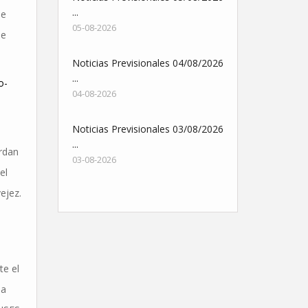
...
ue
05-08-2026
de
Noticias Previsionales 04/08/2026
...
o-
04-08-2026
Noticias Previsionales 03/08/2026
...
erdan
03-08-2026
el
ejez.
te el
la