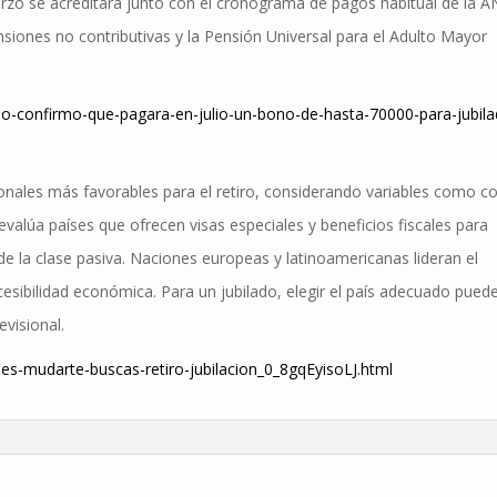
fuerzo se acreditará junto con el cronograma de pagos habitual de la A
nsiones no contributivas y la Pensión Universal para el Adulto Mayor
no-confirmo-que-pagara-en-julio-un-bono-de-hasta-70000-para-jubila
cionales más favorables para el retiro, considerando variables como c
 evalúa países que ofrecen visas especiales y beneficios fiscales para
n de la clase pasiva. Naciones europeas y latinoamericanas lideran el
ccesibilidad económica. Para un jubilado, elegir el país adecuado pued
evisional.
ses-mudarte-buscas-retiro-jubilacion_0_8gqEyisoLJ.html