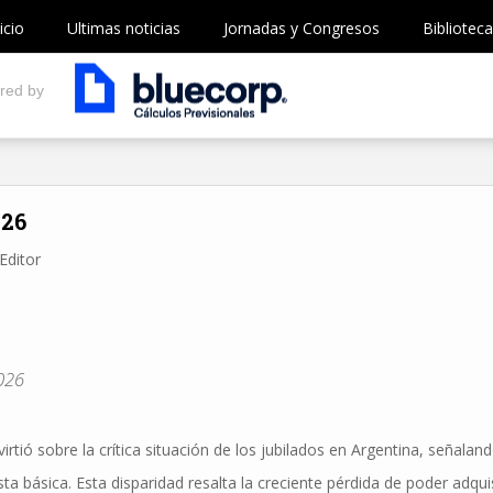
icio
Ultimas noticias
Jornadas y Congresos
Biblioteca
red by
026
Editor
026
tió sobre la crítica situación de los jubilados en Argentina, señalan
a básica. Esta disparidad resalta la creciente pérdida de poder adquis