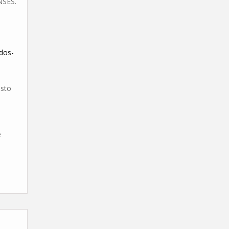
NSES.
dos-
osto
e