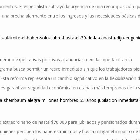
mentos. El especialista subrayó la urgencia de una recomposición q
ia una brecha alarmante entre los ingresos y las necesidades básicas 
s-al-limite-el-haber-solo-cubre-hasta-el-30-de-la-canasta-dijo-eugeni
erado expectativas positivas al anunciar medidas que facilitan la
grama busca permitir un retiro inmediato sin que los trabajadores pi
sta reforma representa un cambio significativo en la flexibilización d
al es garantizar seguridad económica en etapas más tempranas de la v
-sheinbaum-alegra-millones-hombres-55-anos-jubilacion-inmediata-
 extraordinario de hasta $70.000 para jubilados y pensionados duran
quienes perciben los haberes mínimos y busca mitigar el impacto de 