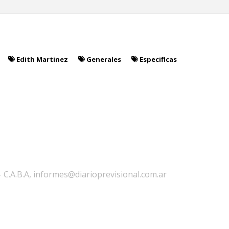
Edith Martinez
Generales
Especificas
 - C.A.B.A, informes@diarioprevisional.com.ar