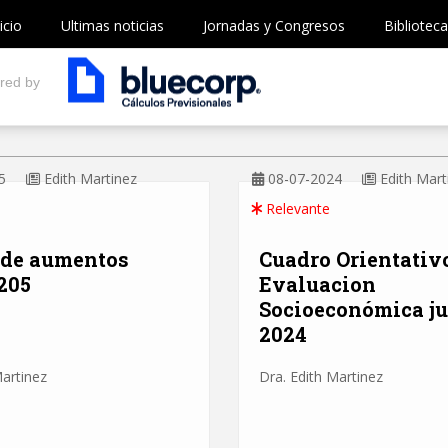
icio
Ultimas noticias
Jornadas y Congresos
Biblioteca
red by
5
Edith Martinez
08-07-2024
Edith Mart
Relevante
 de aumentos
Cuadro Orientativ
205
Evaluacion
Socioeconómica ju
2024
Martinez
Dra. Edith Martinez