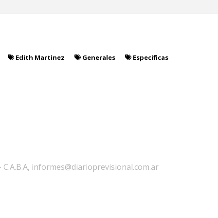
Edith Martinez
Generales
Especificas
 - C.A.B.A, informes@diarioprevisional.com.ar