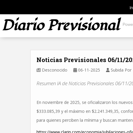
In
Diario Previsional
Powe
Noticias Previsionales 06/11/2
Desconocido
06-11-2025
Subida Por 
Resumen IA de Noticias Previsionales 06/11/2
En noviembre de 2025, se oficializaron los nuevo
$333.085,39 y el máximo en $2.241.349,35, confor
para quienes perciben la mínima y buscan mantener 
https://www.clarin.com/economia/jubilaciones-