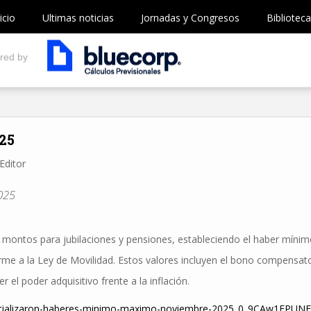
icio
Ultimas noticias
Jornadas y Congresos
Biblioteca
red by
025
Editor
025
s montos para jubilaciones y pensiones, estableciendo el haber míni
me a la Ley de Movilidad. Estos valores incluyen el bono compensat
el poder adquisitivo frente a la inflación.
oficializaron-haberes-minimo-maximo-noviembre-2025_0_9CAw1EPUNF