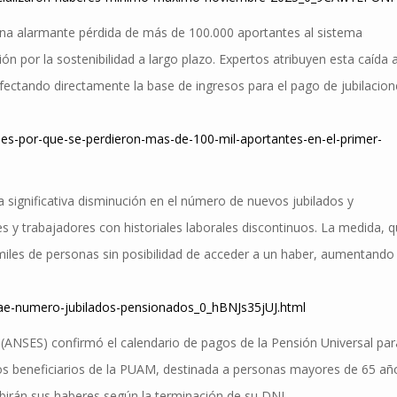
una alarmante pérdida de más de 100.000 aportantes al sistema
n por la sostenibilidad a largo plazo. Expertos atribuyen esta caída a
 afectando directamente la base de ingresos para el pago de jubilacion
ones-por-que-se-perdieron-mas-de-100-mil-aportantes-en-el-primer-
a significativa disminución en el número de nuevos jubilados y
y trabajadores con historiales laborales discontinuos. La medida, 
miles de personas sin posibilidad de acceder a un haber, aumentando 
cae-numero-jubilados-pensionados_0_hBNJs35jUJ.html
 (ANSES) confirmó el calendario de pagos de la Pensión Universal par
s beneficiarios de la PUAM, destinada a personas mayores de 65 añ
ibirán sus haberes según la terminación de su DNI.